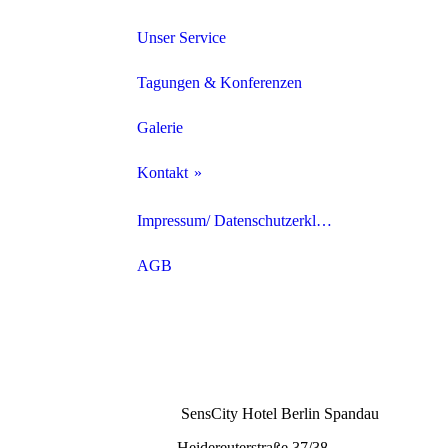
Unser Service
Tagungen & Konferenzen
Galerie
Kontakt
Anfahrt
Impressum/ Datenschutzerklärung
Stellenangebote
AGB
instandhaltung
SensCity Hotel Berlin Spandau
Heidereuterstraße 37/38